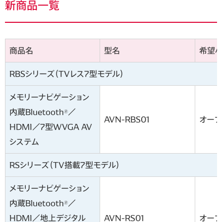
新商品一覧
商品名
型名
希望
RBSシリーズ（TVレス7型モデル）
メモリーナビゲーション
内蔵Bluetooth
／
🄬
AVN-RBS01
オー
HDMI／7型WVGA AV
システム
RSシリーズ（TV搭載7型モデル）
メモリーナビゲーション
内蔵Bluetooth
／
🄬
HDMI／地上デジタル
AVN-RS01
オー