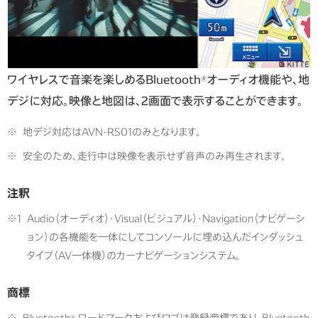
ワイヤレスで音楽を楽しめるBluetooth
オーディオ機能や、地
🄬
デジに対応。映像と地図は、2画面で表示することができます。
※
地デジ対応はAVN-RS01のみとなります。
※
安全のため、走行中は映像を表示せず音声のみ再生されます。
注釈
※1
Audio（オーディオ）・Visual（ビジュアル）・Navigation（ナビゲーシ
ョン）の各機能を一体にしてコンソールに埋め込んだインダッシュ
タイプ（AV一体機）のカーナビゲーションシステム。
商標
※
Bluetooth
ワードマークおよびロゴは登録商標であり、Bluetooth
🄬