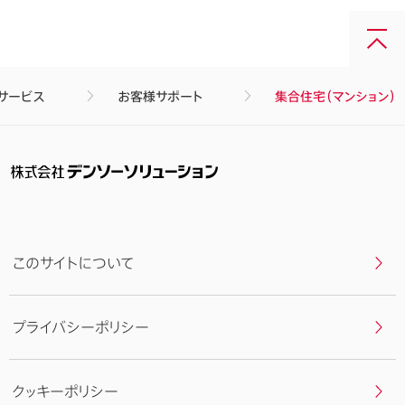
画
面
最
・サービス
お客様サポート
集合住宅（マンション）
上
部
へ
戻
る
このサイトについて
プライバシーポリシー
クッキーポリシー