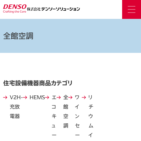
全館空調
住宅設備機器商品カテゴリ
V2H-
HEMS
エ
全
ワ
リ
充放
コ
館
イ
チ
電器
キ
空
ン
ウ
ュ
調
セ
ム
ー
ー
イ