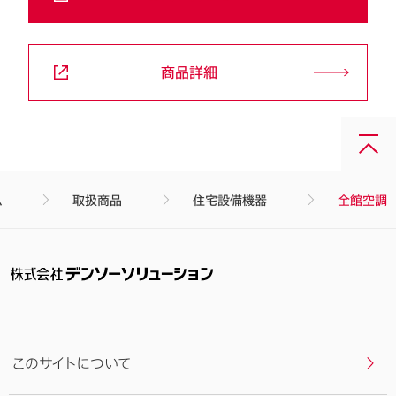
商品詳細
画
面
最
ム
取扱商品
住宅設備機器
全館空調
上
部
へ
戻
る
このサイトについて