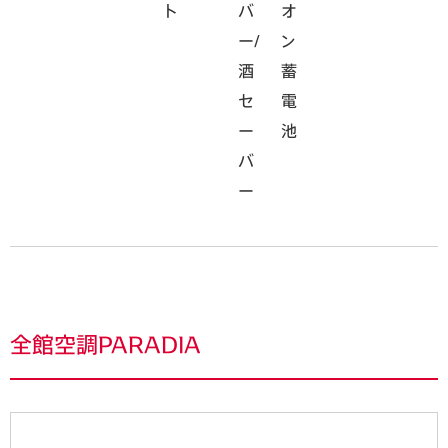
ト
バ
オ
ー/
ン
酒
蓄
セ
電
ー
池
バ
ー
全館空調PARADIA