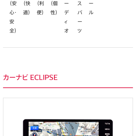
（安
（快
（利
（個
ー
ス
ー
心・
適）
便）
性）
デ
パ
ル
安
ィ
ー
全）
オ
ツ
カーナビ ECLIPSE