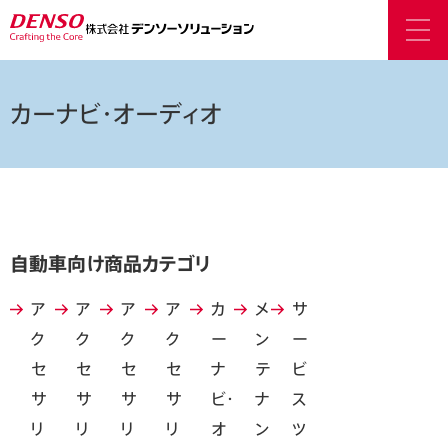
カーナビ・オーディオ
自動車向け商品カテゴリ
ア
ア
ア
ア
カ
メ
サ
ク
ク
ク
ク
ー
ン
ー
セ
セ
セ
セ
ナ
テ
ビ
サ
サ
サ
サ
ビ・
ナ
ス
リ
リ
リ
リ
オ
ン
ツ