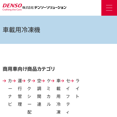
車載用冷凍機
商用車向け商品カテゴリ
カ
運
タ
空
ケ
車
セ
ラ
ー
行
ク
調
ミ
載
イ
イ
ナ
管
シ
関
カ
用
フ
ト
ビ
理
ー
連
ル
冷
テ
配
凍
ィ