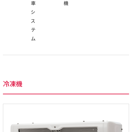
車
機
シ
ス
テ
ム
冷凍機