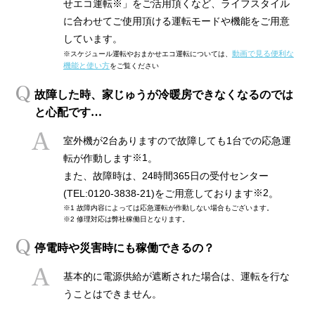
せエコ運転※」をご活用頂くなど、ライフスタイル
に合わせてご使用頂ける運転モードや機能をご用意
しています。
動画で見る便利な
※スケジュール運転やおまかせエコ運転については、
機能と使い方
をご覧ください
故障した時、家じゅうが冷暖房できなくなるのでは
と心配です…
室外機が2台ありますので故障しても1台での応急運
※1
転が作動します
。
また、故障時は、24時間365日の受付センター
※2
(TEL:0120-3838-21)をご用意しております
。
※1 故障内容によっては応急運転が作動しない場合もございます。
※2 修理対応は弊社稼働日となります。
停電時や災害時にも稼働できるの？
基本的に電源供給が遮断された場合は、運転を行な
うことはできません。