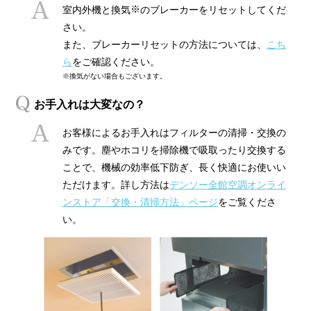
※
室内外機と換気
のブレーカーをリセットしてくだ
さい。
また、ブレーカーリセットの方法については、
こち
ら
をご確認ください。
※換気がない場合もございます。
お手入れは大変なの？
お客様によるお手入れはフィルターの清掃・交換の
みです。塵やホコリを掃除機で吸取ったり交換する
ことで、機械の効率低下防ぎ、長く快適にお使いい
ただけます。詳し方法は
デンソー全館空調オンライ
ンストア「交換・清掃方法」ページ
をご覧くださ
い。