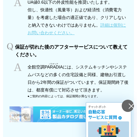
UA値0.6以下の外皮性能を推奨いたします。
但し、快適性（風量等）および経済性（消費電力
量）を考慮した場合の適正値であり、クリアしない
と納入できないわけではありません。
詳細は個別に
お問い合わせください。
保証が切れた後のアフターサービスについて教えて
ください。
全館空調
PARADIA
には、システムキッチンやシステ
ムバスなどの多くの住宅設備と同様、建物お引渡し
日から2年間の保証がついています。保証期間終了後
は、都度有償にて対応させて頂きます。
●ご契約の内容によっては、保証期間が異なります。
チャットボット
閉
自動応答
じ
サービスに質問
る