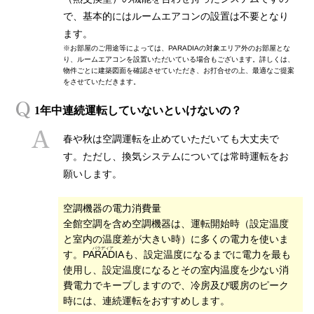
で、基本的にはルームエアコンの設置は不要となり
ます。
※お部屋のご用途等によっては、PARADIAの対象エリア外のお部屋とな
り、ルームエアコンを設置いただいている場合もございます。詳しくは、
物件ごとに建築図面を確認させていただき、お打合せの上、最適なご提案
をさせていただきます。
1年中連続運転していないといけないの？
春や秋は空調運転を止めていただいても大丈夫で
す。ただし、換気システムについては常時運転をお
願いします。
空調機器の電力消費量
全館空調を含め空調機器は、運転開始時（設定温度
と室内の温度差が大きい時）に多くの電力を使いま
す。
PARADIA
も、設定温度になるまでに電力を最も
使用し、設定温度になるとその室内温度を少ない消
費電力でキープしますので、冷房及び暖房のピーク
時には、連続運転をおすすめします。