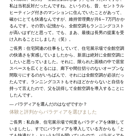
私は当初反対だったんですね。というのも、昔、セントラル
ヒーティング付きのマンションに住んでいたことがあって、
確かにとても快適なんですが、維持管理費が月6～7万円かか
るんです。その苦い記憶から、全館空調もランニングコスト
が高いはずだと思って。でも、まあ、最後は長男の提案を受
け入れることにしました（笑）。
ご長男：住宅関連の仕事をしていて、住宅展示場で全館空調
の快適さを実感していましたから、新居は絶対に全館空調に
したいと思っていました。それに、限られた面積の中で居室
スペースを広くとるには、廊下や間仕切りのないオープンな
間取りにするのがいちばんで、それには全館空調が必須だっ
たんです。ランニングコストもそれほどかからないと自信を
持って言えたので、父を説得して全館空調を導入することに
したんです。
― パラディアを選んだのはなぜですか？
体験と評判からパラディアを選びました
ご長男：私自身、住宅展示場で何度もパラディアを体験して
いましたし、すでにパラディアを導入している方からも「と
ても快適だよ」というお話を聞いていたので、パラディアを