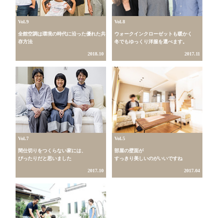
Vol.9
Vol.8
全館空調は環境の時代に沿った優れた共
ウォークインクローゼットも暖かく
存方法
冬でもゆっくり洋服を選べます。
2018.10
2017.11
Vol.7
Vol.5
間仕切りをつくらない家には、
部屋の壁面が
ぴったりだと思いました
すっきり美しいのがいいですね
2017.10
2017.04