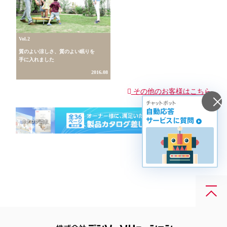
Vol.2
質のよい涼しさ、質のよい眠りを
手に入れました
2016.08
その他のお客様はこちら
チャットボット
閉
自動応答
じ
サービスに質問
る
画
面
最