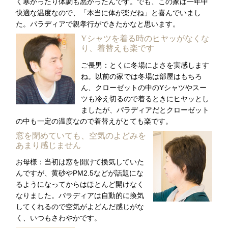
く寒かったり体調も悪かったんです。でも、この家は一年中
快適な温度なので、「本当に体が楽だね」と喜んでいまし
た。パラディアで親孝行ができたかなと思います。
Yシャツを着る時のヒヤッがなくな
り、着替えも楽です
ご長男：とくに冬場によさを実感します
ね。以前の家では冬場は部屋はもちろ
ん、クローゼットの中のYシャツやスー
ツも冷え切るので着るときにヒヤッとし
ましたが、パラディアだとクローゼット
の中も一定の温度なので着替えがとても楽です。
窓を閉めていても、空気のよどみを
あまり感じません
お母様：当初は窓を開けて換気していた
んですが、黄砂やPM2.5などが話題にな
るようになってからはほとんど開けなく
なりました。パラディアは自動的に換気
してくれるので空気がよどんだ感じがな
く、いつもさわやかです。